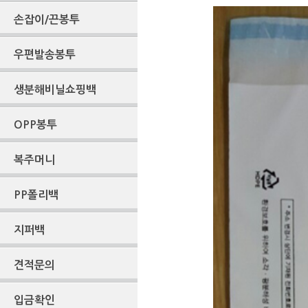
손잡이/끈봉투
우편발송봉투
생분해비닐쇼핑백
OPP봉투
복주머니
PP폴리백
지퍼백
견적문의
입금확인