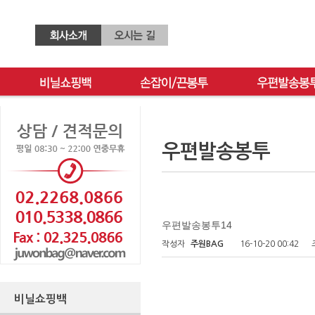
우편발송봉투
우편발송봉투14
작성자
주원BAG
16-10-20 00:42
비닐쇼핑백