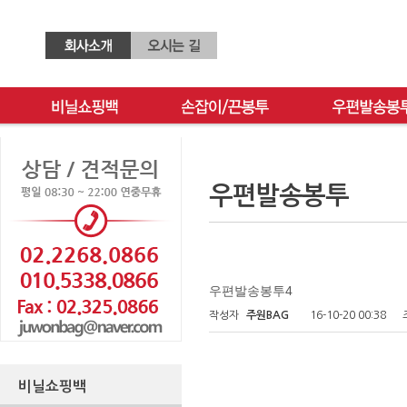
우편발송봉투
우편발송봉투4
작성자
주원BAG
16-10-20 00:38
비닐쇼핑백