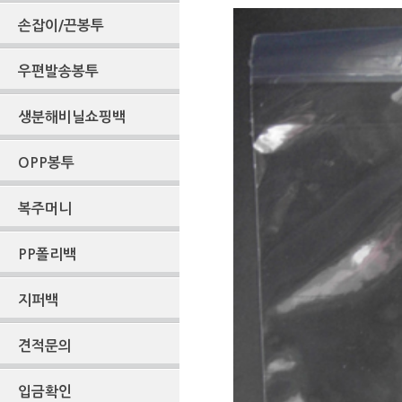
손잡이/끈봉투
우편발송봉투
생분해비닐쇼핑백
OPP봉투
복주머니
PP폴리백
지퍼백
견적문의
입금확인