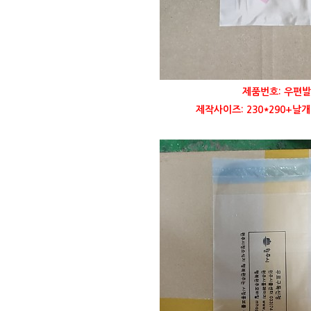
제품번호: 우편발
제작사이즈: 230*290+날