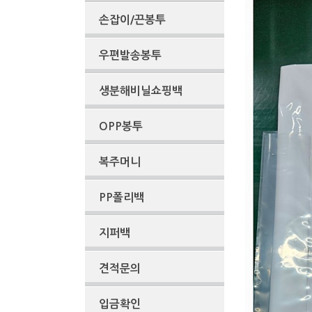
손잡이/끈봉투
우편발송봉투
생분해비닐쇼핑백
OPP봉투
복주머니
PP폴리백
지퍼백
견적문의
입금확인