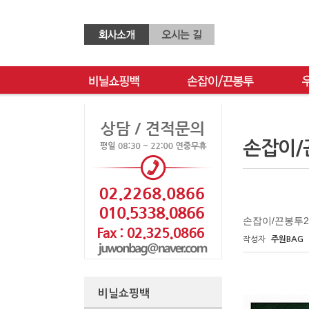
손잡이/
손잡이/끈봉투2
작성자
주원BAG
비닐쇼핑백