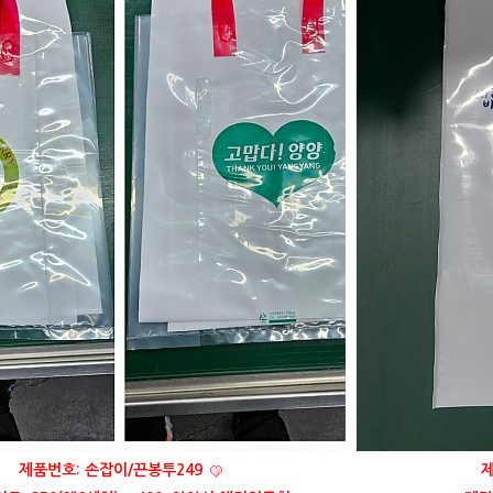
제품번호: 손잡이/끈봉투249
제