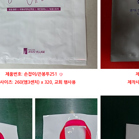
제품번호: 손잡이/끈봉투251
제
사이즈: 260(엠3센치) x 320, 교회 행사용
제작사