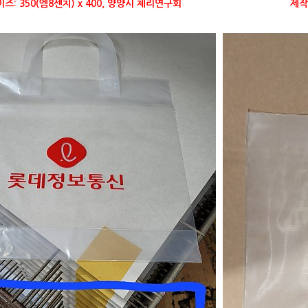
즈: 350(엠8센치) x 400, 양양시 체리연구회
제작