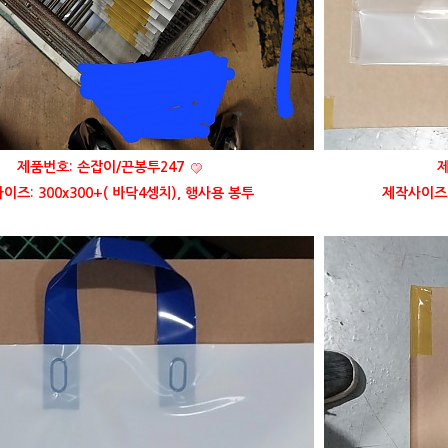
제품번호: 손잡이/끈봉투247
제
이즈: 300x300+( 바닥4셍치), 행사용 봉투
제작사이즈: 