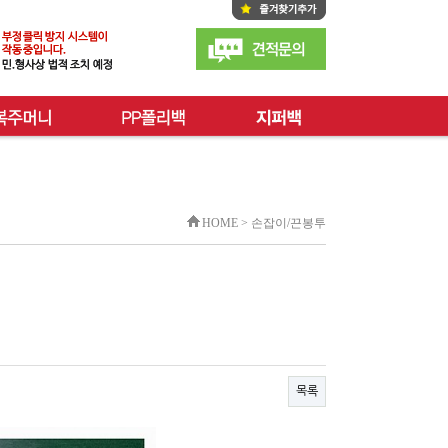
HOME > 손잡이/끈봉투
목록