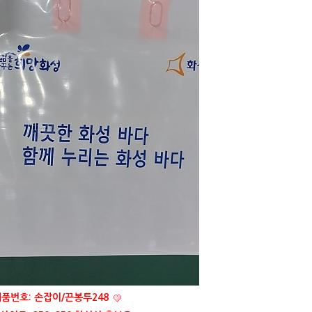
품번호: 손잡이/끈봉투248