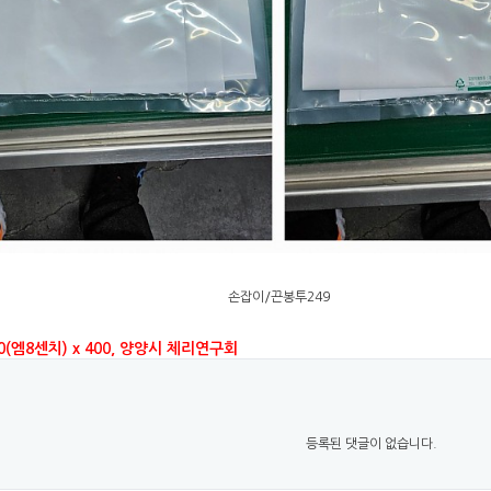
손잡이/끈봉투249
0(엠8센치) x 400, 양양시 체리연구회
등록된 댓글이 없습니다.