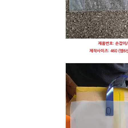
제품번호: 손잡이/
제작사이즈: 460 (엠6센