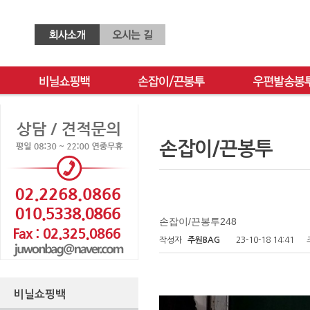
손잡이/끈봉투
손잡이/끈봉투248
작성자
주원BAG
23-10-18 14:41
비닐쇼핑백