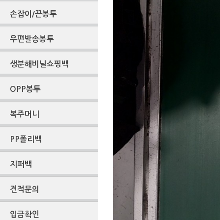
손잡이/끈봉투
우편발송봉투
생분해비닐쇼핑백
OPP봉투
복주머니
PP폴리백
지퍼백
견적문의
입금확인