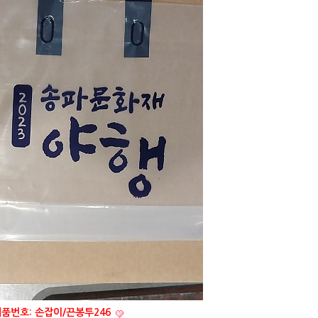
품번호: 손잡이/끈봉투246