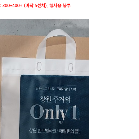
300*400+ (바닥 5센치). 행사용 봉투