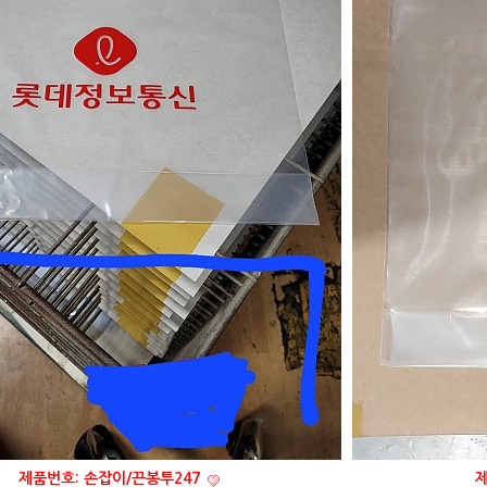
제품번호: 손잡이/끈봉투247
제