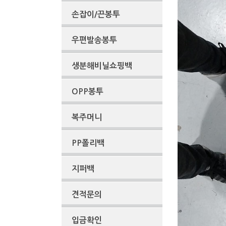
손잡이/끈봉투
우편발송봉투
생분해비닐쇼핑백
OPP봉투
복주머니
PP폴리백
지퍼백
견적문의
입금확인