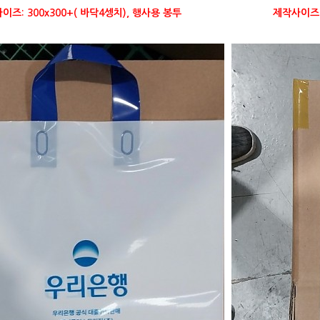
이즈: 300x300+( 바닥4셍치), 행사용 봉투
제작사이즈: 