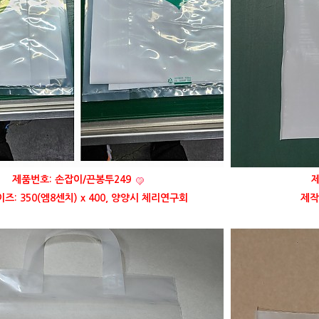
제품번호: 손잡이/끈봉투249
제
즈: 350(엠8센치) x 400, 양양시 체리연구회
제작