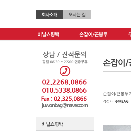
손잡이/
손잡이/끈봉투2
작성자
주원BAG
비닐쇼핑백