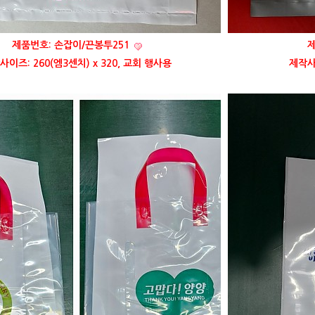
제품번호: 손잡이/끈봉투251
제
사이즈: 260(엠3센치) x 320, 교회 행사용
제작사