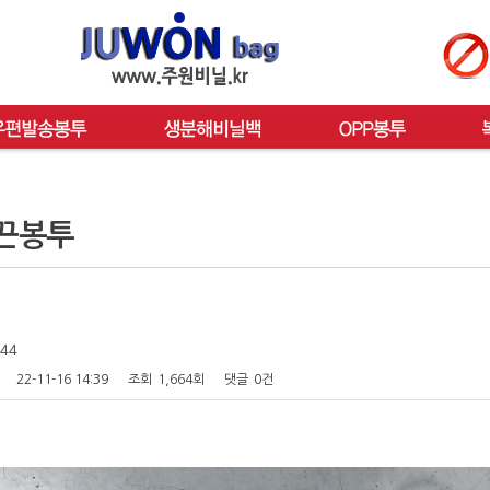
끈봉투
44
22-11-16 14:39
조회
1,664회
댓글
0건