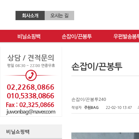
손잡이/끈봉투
손잡이/끈봉투240
작성자
주원BAG
22-02-10 13:47
비닐쇼핑백