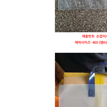
제품번호: 손잡이/
제작사이즈: 460 (엠6센