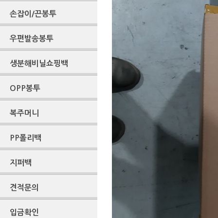
손잡이/끈봉투
우편발송봉투
생분해비닐쇼핑백
OPP봉투
복주머니
PP폴리백
지퍼백
견적문의
입금확인