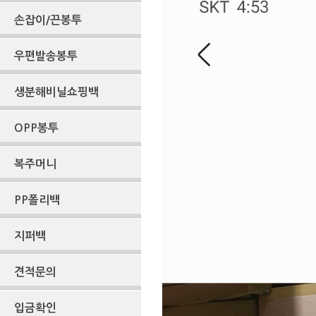
손잡이/끈봉투
우편발송봉투
생분해비닐쇼핑백
OPP봉투
복주머니
PP폴리백
지퍼백
견적문의
입금확인