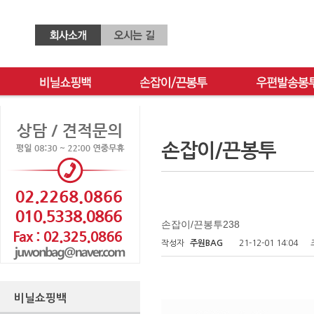
손잡이/끈봉투
손잡이/끈봉투238
작성자
주원BAG
21-12-01 14:04
비닐쇼핑백