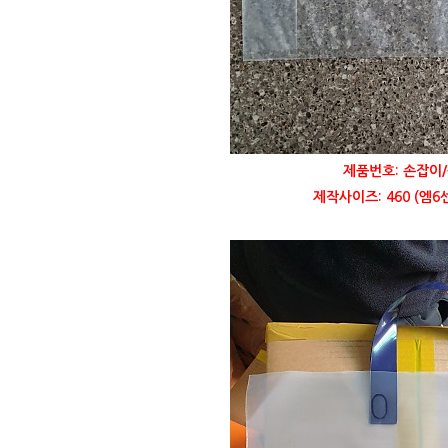
제품번호: 손잡이/
제작사이즈: 460 (엠6센