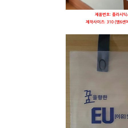
제품번호: 플라시틱쇼
제작사이즈: 310 (엠6센치