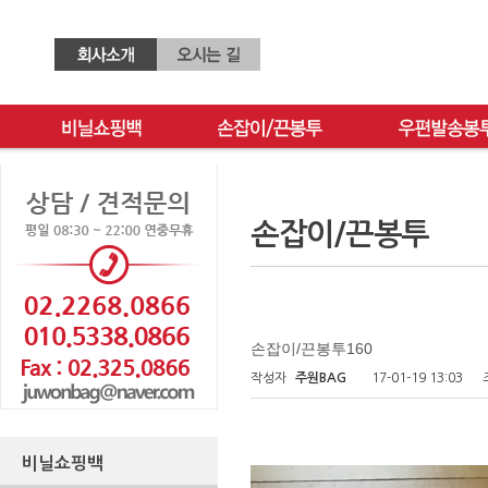
손잡이/끈봉투
손잡이/끈봉투160
작성자
주원BAG
17-01-19 13:03
비닐쇼핑백