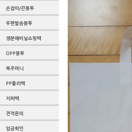
손잡이/끈봉투
우편발송봉투
생분해비닐쇼핑백
OPP봉투
복주머니
PP폴리백
지퍼백
견적문의
입금확인