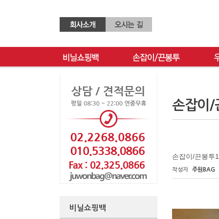
손잡이/
손잡이/끈봉투1
작성자
주원BAG
비닐쇼핑백