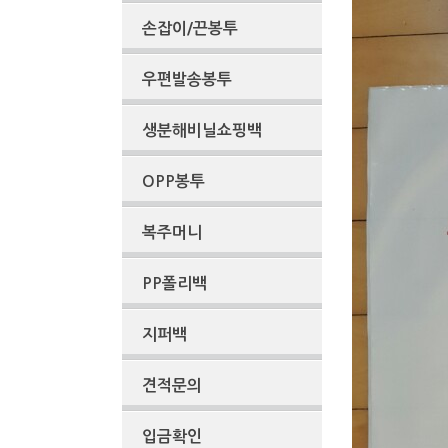
손잡이/끈봉투
우편발송봉투
생분해비닐쇼핑백
OPP봉투
복주머니
PP폴리백
지퍼백
견적문의
입금확인