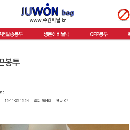
끈봉투
52
16-11-03 13:34
조회
964회
댓글
0건