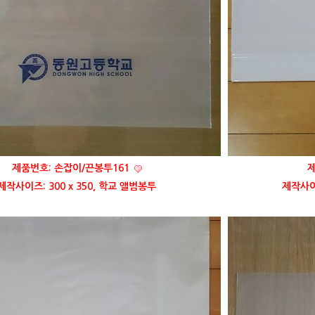
제품번호: 손잡이/끈봉투161
제
제작사이즈: 300 x 350, 학교 앨범봉투
제작사이즈