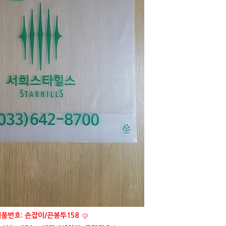
품번호: 손잡이/끈봉투158