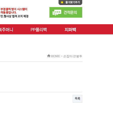
HOME > 손잡이/끈봉투
목록