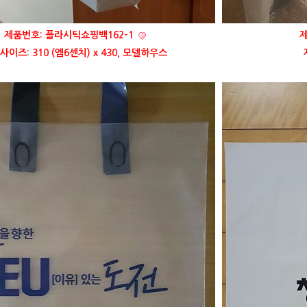
제품번호: 플라시틱쇼핑백162-1
제
사이즈: 310 (엠6센치) x 430, 모델하우스