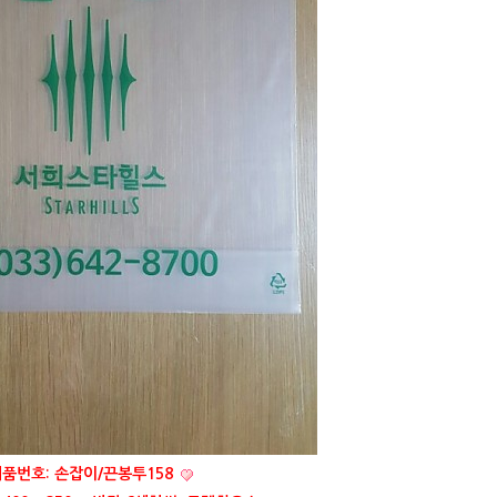
품번호: 손잡이/끈봉투158