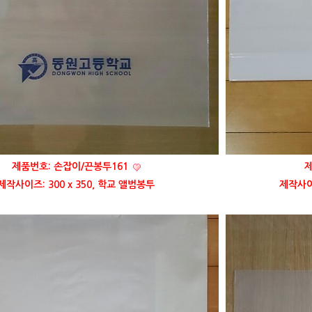
제품번호: 손잡이/끈봉투161
제
제작사이즈: 300 x 350, 학교 앨범봉투
제작사이즈