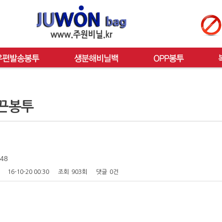
끈봉투
48
16-10-20 00:30
조회
903회
댓글
0건