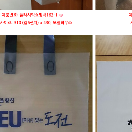
제품번호: 플라시틱쇼핑백162-1
제
사이즈: 310 (엠6센치) x 430, 모델하우스