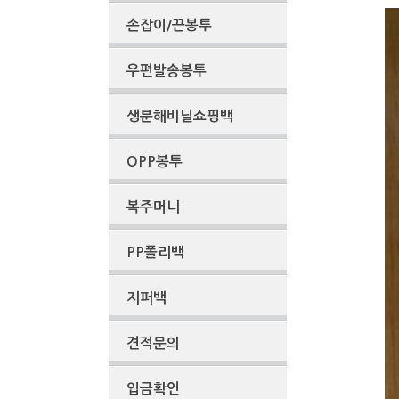
손잡이/끈봉투
우편발송봉투
생분해비닐쇼핑백
OPP봉투
복주머니
PP폴리백
지퍼백
견적문의
입금확인