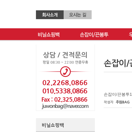
손잡이/
손잡이/끈봉투1
작성자
주원BAG
비닐쇼핑백