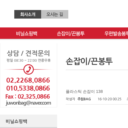
손잡이/끈봉투
플라스틱 손잡이 138
작성자
주원BAG
16-10-20 00:25
비닐쇼핑백