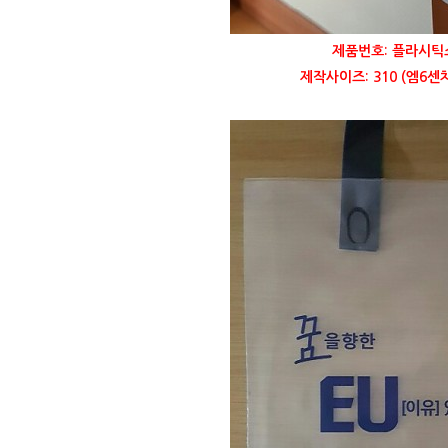
제품번호: 플라시틱쇼
제작사이즈: 310 (엠6센치