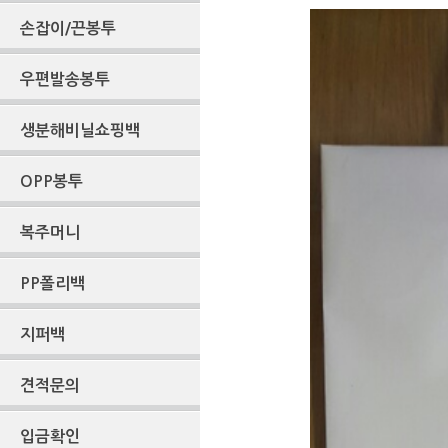
손잡이/끈봉투
우편발송봉투
생분해비닐쇼핑백
OPP봉투
복주머니
PP폴리백
지퍼백
견적문의
입금확인