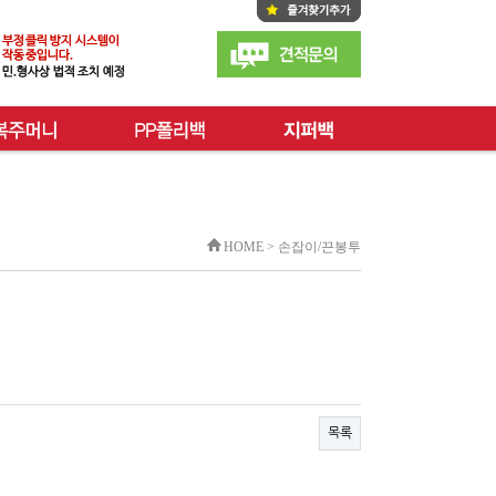
HOME > 손잡이/끈봉투
목록