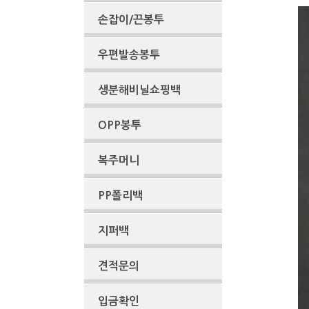
손잡이/끈봉투
우편발송봉투
생분해비닐쇼핑백
OPP봉투
복주머니
PP폴리백
지퍼백
견적문의
입금확인