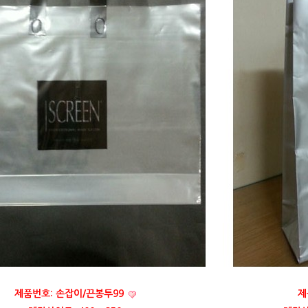
제품번호: 손잡이/끈봉투99
제