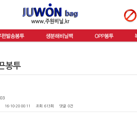
끈봉투
03
16-10-20 00:11
조회
613회
댓글
0건