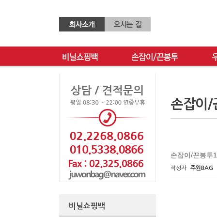
손잡이/
손잡이/끈봉투1
작성자
주원BAG
비닐쇼핑백