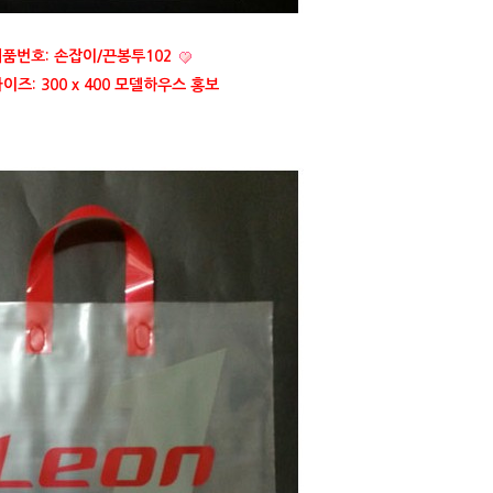
품번호: 손잡이/끈봉투102
이즈: 300 x 400 모델하우스 홍보