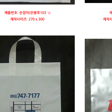
제품번호: 손잡이/끈봉투103
제
제작사이즈: 270 x 300
제작사