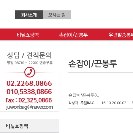
손잡이/끈봉투
손잡이/끈봉투81
작성자
주원BAG
16-10-20 00:02
비닐쇼핑백