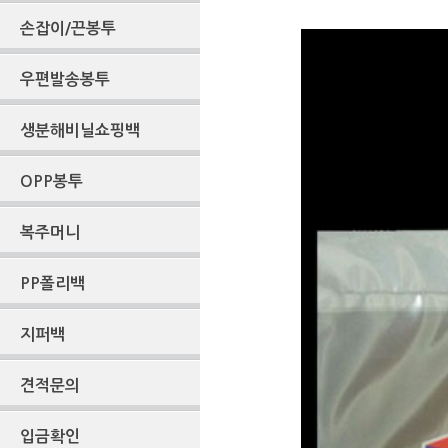
손잡이/끈봉투
우편발송봉투
생분해비닐쇼핑백
OPP봉투
복주머니
PP폴리백
지퍼백
견적문의
입금확인