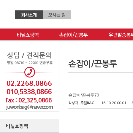
손잡이/끈봉투
손잡이/끈봉투79
작성자
주원BAG
16-10-20 00:01
비닐쇼핑백