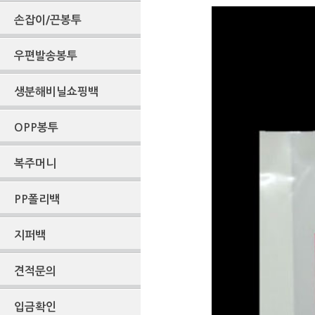
손잡이/끈봉투
우편발송봉투
생분해비닐쇼핑백
OPP봉투
복주머니
PP폴리백
지퍼백
견적문의
입금확인