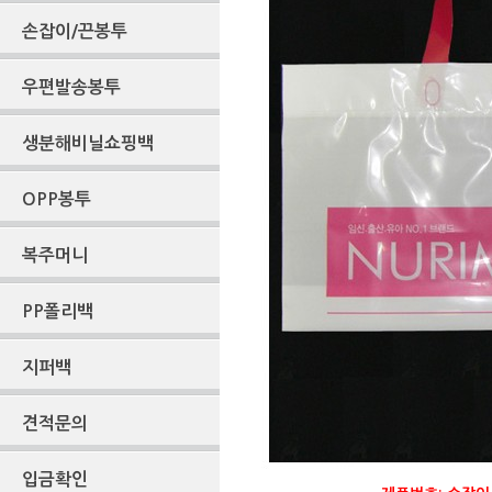
손잡이/끈봉투
우편발송봉투
생분해비닐쇼핑백
OPP봉투
복주머니
PP폴리백
지퍼백
견적문의
입금확인