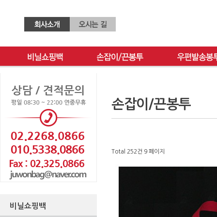
손잡이/끈봉투
Total 252건
9 페이지
비닐쇼핑백