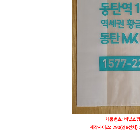
제품번호: 비닐쇼핑
제작사이즈: 290(엠8센치) 