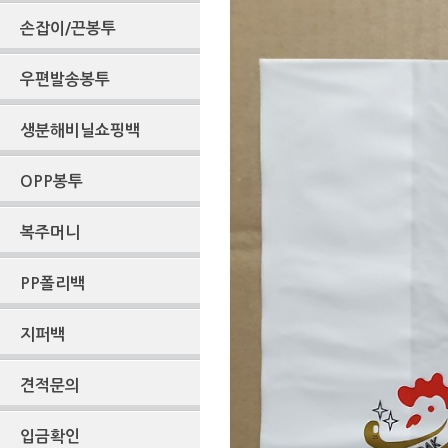
손잡이/끈봉투
우편발송봉투
생분해비닐쇼핑백
OPP봉투
복주머니
PP폴리백
지퍼백
견적문의
입금확인