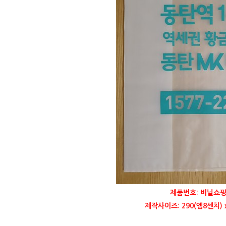
제품번호: 비닐쇼핑
제작사이즈: 290(엠8센치) 