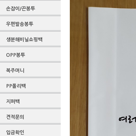
손잡이/끈봉투
우편발송봉투
생분해비닐쇼핑백
OPP봉투
복주머니
PP폴리백
지퍼백
견적문의
입금확인