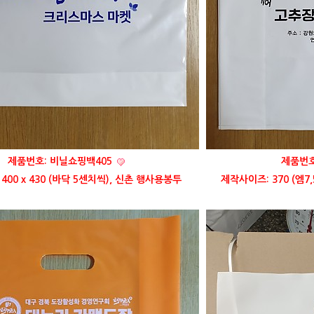
제품번호: 비닐쇼핑백405
제품번호
400 x 430 (바닥 5센치씩), 신촌 행사용봉투
제작사이즈: 370 (엠7