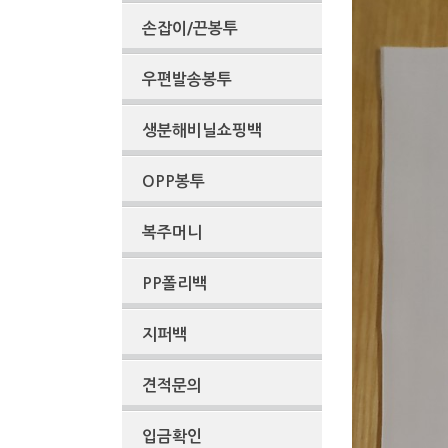
손잡이/끈봉투
우편발송봉투
생분해비닐쇼핑백
OPP봉투
복주머니
PP폴리백
지퍼백
견적문의
입금확인