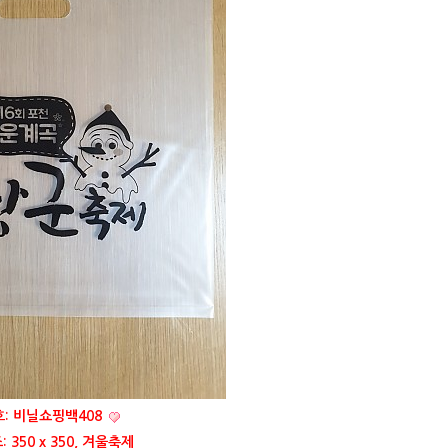
: 비닐쇼핑백408
 350 x 350, 겨울축제