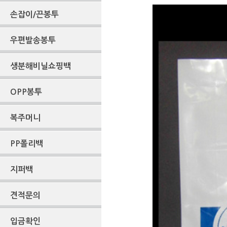
손잡이/끈봉투
우편발송봉투
생분해비닐쇼핑백
OPP봉투
복주머니
PP폴리백
지퍼백
견적문의
입금확인